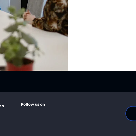
Onze mensen hebben h
persoonlijke inzet gaa
stapje extra.
Dit stapje extra en d
die zich willen ontwik
"Zo bouwen we samen
Follow us on
en