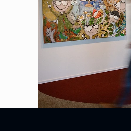
OM gevestigd is
s die in 1930 al
rs die vroeger
een oud LIOF
we bedrijven aan
werkt zijn
t onze missie:
novatie."
INNOVATIVE SOLUTIONS BIJ H