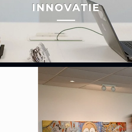
INNOVAT
IE
ndbeginselen:
enerzijds
 dagelijks