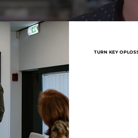
TURN KEY OPLOS
KOM is in de tussentij
toonaangevend machine
hebben een wereldwij
te Heerlen bedienen.
KOM biedt de klanten 
concept tot een compl
service.
Ons team bestaat uit 
waardoor wij volledig