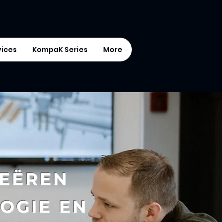
5
|
info@kom-ea.nl
vices
KompaK Series
More
Vacatures
EËREN
OGIE EN