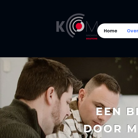
Home
Over
Co
EEN B
DOOR M