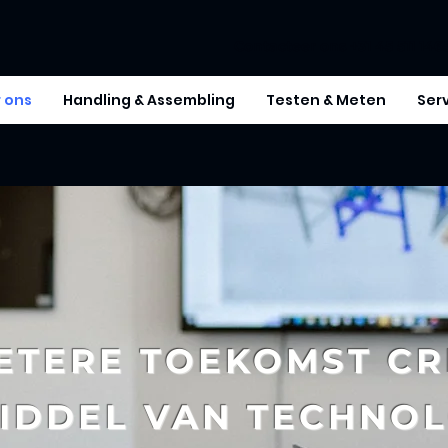
Contacteer ons +
31 45 511 146
 ons
Handling & Assembling
Testen & Meten
Ser
ntact
Media
ETERE TOEKOMST
CR
IDDEL VAN TECHNOL