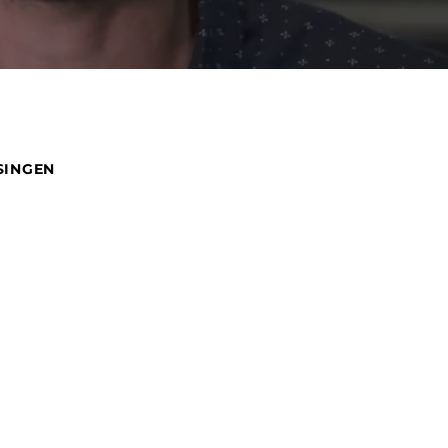
SINGEN
d uitgegroeid van een klein ingenieursbureau tot een
bouwer, zowel nationaal als internationaal. Wij
de klantenkring opgebouwd die we vanuit onze locatie
een turn-key automatiserings-oplossing, van eerste
eet werkende automatisering inclusief bijbehorende
gedreven techneuten met verschillende disciplines
e service kunnen bieden.