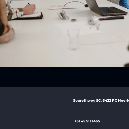
Sourethweg 5C, 6422 PC Heerl
+31 45 511 1465