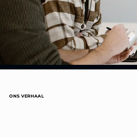
ONS VERHAAL
KOM is in 2006 opgestart als een ingenieursbureau met de gro
innovatie en kwaliteit.
KOM staat dan ook voor Keep On Moving; 
blijven innoveren en anderzijds blijven produceren. Pijlers die we
hanteren.