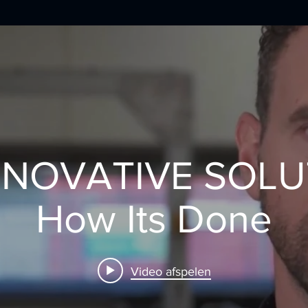
NOVATIVE SOLU
How Its Done
Video afspelen